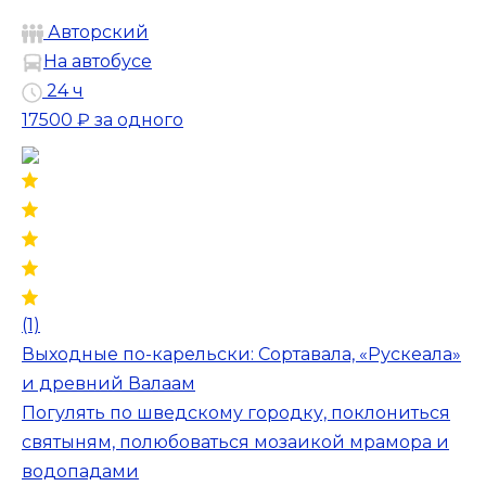
Авторский
На автобусе
24 ч
17500 ₽
за одного
(1)
Выходные по-карельски: Сортавала, «Рускеала»
и древний Валаам
Погулять по шведскому городку, поклониться
святыням, полюбоваться мозаикой мрамора и
водопадами