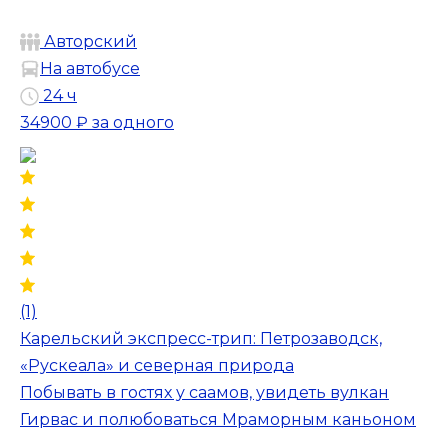
Авторский
На автобусе
24 ч
34900 ₽
за одного
(1)
Карельский экспресс-трип: Петрозаводск,
«Рускеала» и северная природа
Побывать в гостях у саамов, увидеть вулкан
Гирвас и полюбоваться Мраморным каньоном