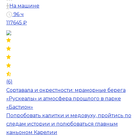
На машине
96 ч
117645 ₽
(6)
Сортавала и окрестности: мраморные берега
«Рускеалы» и атмосфера прошлого в парке
«Бастион»
Попробовать калитки и медовуху, пройтись по
следам истории и полюбоваться главным
каньоном Карелии