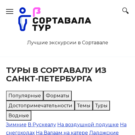
Перейти
к
содержанию
Лучшие экскурсии в Сортавале
ТУРЫ В СОРТАВАЛУ ИЗ
САНКТ-ПЕТЕРБУРГА
Популярные
Форматы
Достопримечательности
Темы
Туры
Водные
Зимние
В Рускеалу
На воздушной подушке
На
снегоходах
На Валаам на катере
Ладожские