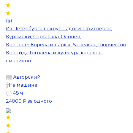
(4)
Из Петербурга вокруг Ладоги: Приозерск,
Куркиёки, Сортавала, Олонец
Крепость Корела и парк «Рускеала», творчество
Кронида Гоголева и культура карелов-
ливвиков
Авторский
На машине
48 ч
24000 ₽
за одного