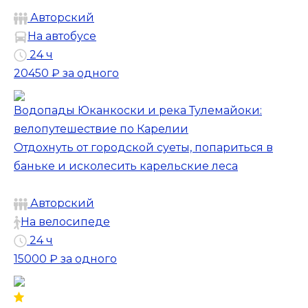
Авторский
На автобусе
24 ч
20450 ₽
за одного
Водопады Юканкоски и река Тулемайоки:
велопутешествие по Карелии
Отдохнуть от городской суеты, попариться в
баньке и исколесить карельские леса
Авторский
На велосипеде
24 ч
15000 ₽
за одного