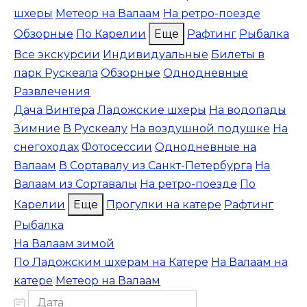
шхеры
Метеор на Валаам
На ретро-поезде
Обзорные
По Карелии
Еще
Рафтинг
Рыбалка
Все экскурсии
Индивидуальные
Билеты в
парк Рускеала
Обзорные
Однодневные
Развлечения
Дача Винтера
Ладожские шхеры
На водопады
Зимние
В Рускеалу
На воздушной подушке
На
снегоходах
Фотосессии
Однодневные на
Валаам
В Сортавалу из Санкт-Петербурга
На
Валаам из Сортавалы
На ретро-поезде
По
Карелии
Еще
Прогулки на катере
Рафтинг
Рыбалка
На Валаам зимой
По Ладожским шхерам на Катере
На Валаам на
катере
Метеор на Валаам