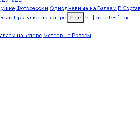
душке
Фотосессии
Однодневные на Валаам
В Сорта
елии
Прогулки на катере
Еще
Рафтинг
Рыбалка
алаам на катере
Метеор на Валаам