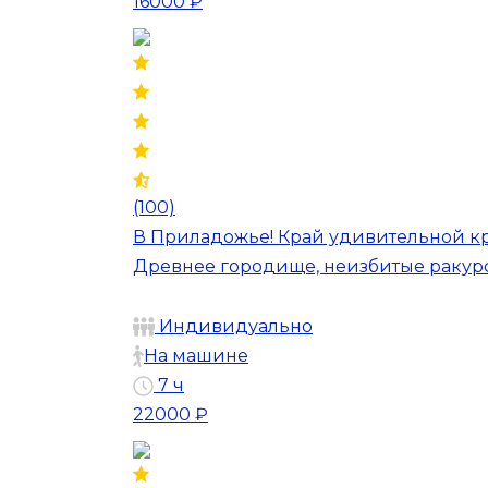
16000 ₽
(100)
В Приладожье! Край удивительной к
Древнее городище, неизбитые ракур
Индивидуально
На машине
7 ч
22000 ₽