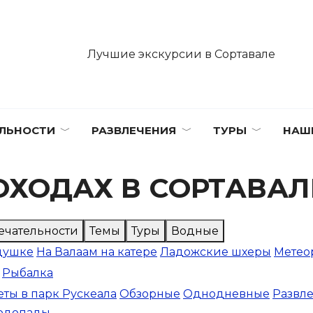
Лучшие экскурсии в Сортавале
ЛЬНОСТИ
РАЗВЛЕЧЕНИЯ
ТУРЫ
НАШ
ОХОДАХ В СОРТАВАЛ
ечательности
Темы
Туры
Водные
душке
На Валаам на катере
Ладожские шхеры
Метео
Рыбалка
ты в парк Рускеала
Обзорные
Однодневные
Развл
водопады