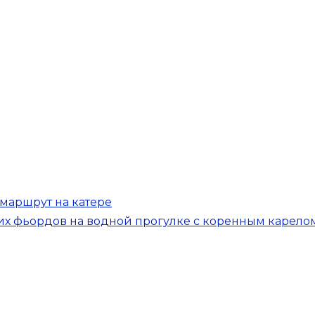
маршрут на катере
их фьордов на водной прогулке с коренным карело