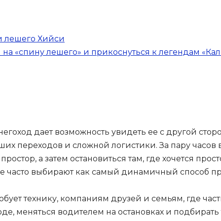
и лешего Хийси
я на «спину лешего» и прикоснуться к легендам «Ка
негоход дает возможность увидеть ее с другой сторо
их переходов и сложной логистики. За пару часов 
ростор, а затем остановиться там, где хочется просто
ле часто выбирают как самый динамичный способ п
обует технику, компаниям друзей и семьям, где час
де, меняться водителем на остановках и подбирать 