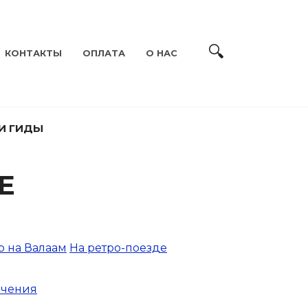
КОНТАКТЫ
ОПЛАТА
О НАС
И ГИДЫ
Е
р на Валаам
На ретро-поезде
ечения