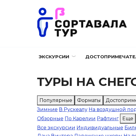
Перейти
к
содержанию
ЭКСКУРСИИ
ДОСТОПРИМЕЧАТЕ
ТУРЫ НА СНЕГ
Популярные
Форматы
Достоприм
Зимние
В Рускеалу
На воздушной по
Обзорные
По Карелии
Рафтинг
Еще
Все экскурсии
Индивидуальные
Биле
Дача Винтера
Ладожские шхеры
На 