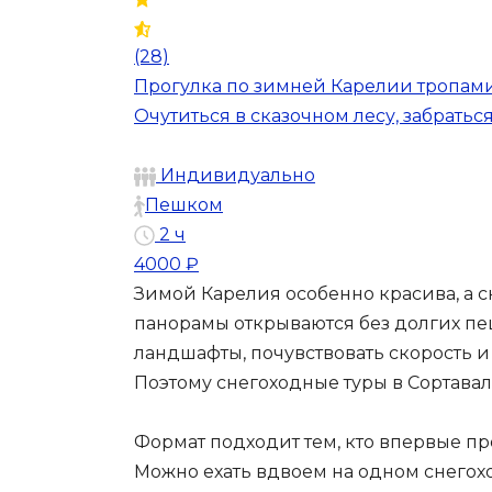
(28)
Прогулка по зимней Карелии тропам
Очутиться в сказочном лесу, забратьс
Индивидуально
Пешком
2 ч
4000 ₽
Зимой Карелия особенно красива, а с
панорамы открываются без долгих пеш
ландшафты, почувствовать скорость и п
Поэтому снегоходные туры в Сортава
Формат подходит тем, кто впервые пр
Можно ехать вдвоем на одном снегохо