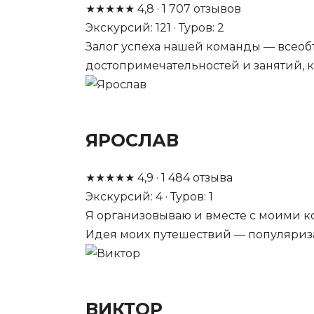
★
★
★
★
★
4,8
·
1 707
отзывов
Экскурсий: 121 · Туров: 2
Залог успеха нашей команды — всеоб
достопримечательностей и занятий, к
ЯРОСЛАВ
★
★
★
★
★
4,9
·
1 484
отзыва
Экскурсий: 4 · Туров: 1
Я организовываю и вместе с моими 
Идея моих путешествий — популяриза
ВИКТОР