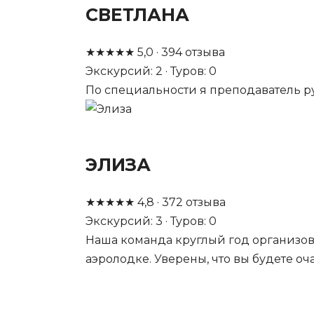
СВЕТЛАНА
★
★
★
★
★
5,0
·
394
отзыва
Экскурсий: 2 · Туров: 0
По специальности я преподаватель рус
ЭЛИЗА
★
★
★
★
★
4,8
·
372
отзыва
Экскурсий: 3 · Туров: 0
Наша команда круглый год организов
аэролодке. Уверены, что вы будете о